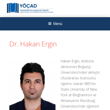
İçeriğe
geç
YÜKSEKÖĞRETIM ÇALIŞMALARI
Yükseköğretim Çalışmaları Derneği
Menü
DERNEĞI
Dr. Hakan Ergin
Hakan Ergin, doktora
derecesini Boğaziçi
Üniversitesi’nden almıştır.
Uluslararası lisansüstü
öğrenci olarak ABD’nin
State University of New
York at Binghamton ve
Almanya’nın Wurzburg
Üniversitesi’nde öğrenim