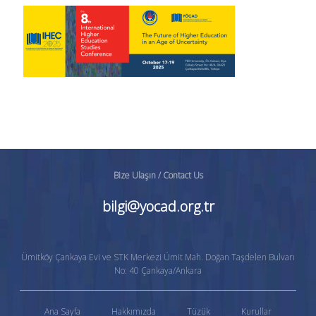
Bize Ulaşın / Contact Us
bilgi@yocad.org.tr
Ümitköy Çankaya Evi ve STK Merkezi Ümit Mah. Doğan Taşdelen Bulvarı
No: 40 Çankaya/Ankara
Ana Sayfa
Hakkımızda
Tüzük
Kurullar