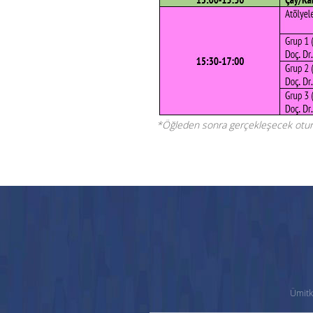
*Öğleden sonra gerçekleşecek oturum
Ümitk