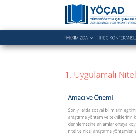
İçeriğe
geç
YÜKSEKÖĞRE
Yükseköğretim Çalışmaları Derne
HAKKIMIZDA
IHEC KONFERANSL
1. Uygulamalı Nitel
Amacı ve Önemi
Son yıllarda sosyal bilimlerin eğitim, 
araştırma yöntem ve tekniklerinin 
derinlemesine anlamlar ortaya koyma
nitel ve nicel araştırma yöntemleri