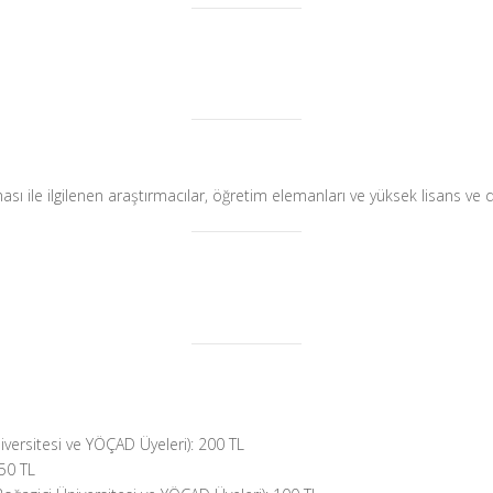
sı ile ilgilenen araştırmacılar, öğretim elemanları ve yüksek lisans ve 
versitesi ve YÖÇAD Üyeleri): 200 TL
50 TL