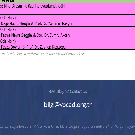
larda katılımcıların soruları cevaplanacaktır.
Bize Ulaşın / Contact Us
bilgi@yocad.org.tr
öy Çankaya Evi ve STK Merkezi Ümit Mah. Doğan Taşdelen Bulvarı No: 40 Çankaya/