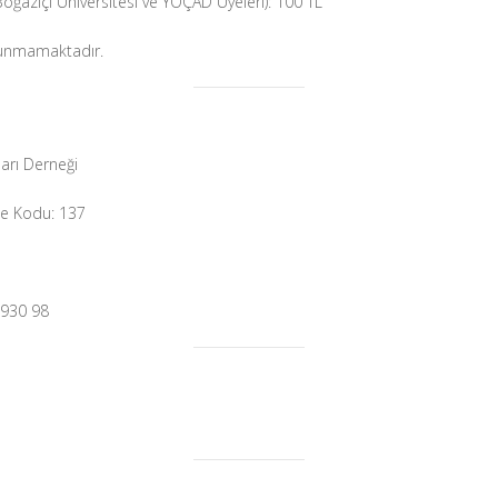
oğaziçi Üniversitesi ve YÖÇAD Üyeleri): 100 TL
lunmamaktadır.
arı Derneği
be Kodu: 137
2930 98