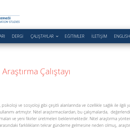
TIM ÇALIŞMALARI DER
ği
ARI
DERGI
ÇALIŞTAYLAR
EĞITIMLER
İLETIŞIM
ENGLIS
 Araştırma Çalıştayı
psikoloji ve sosyoloji gibi çeşitli alanlarında ve özellikle sağlık ile ilgili
kullanımı artmıştır. Nitel araştırmacılardan, bu çalışmalarda, değerle
ları ve yeni fikirler üretmeleri beklenmektedir. Nitel araştırma yönteml
 arasındaki farklılıkların tekrar gündeme gelmesine neden olmuş, araştı