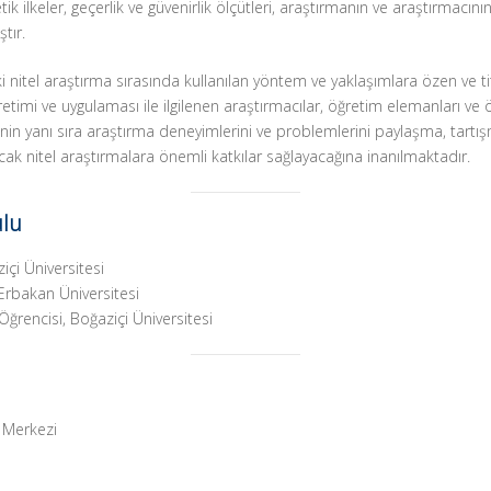
ik ilkeler, geçerlik ve güvenirlik ölçütleri, araştırmanın ve araştırmacının
tır.
 nitel araştırma sırasında kullanılan yöntem ve yaklaşımlara özen ve t
retimi ve uygulaması ile ilgilenen araştırmacılar, öğretim elemanları ve 
lginin yanı sıra araştırma deneyimlerini ve problemlerini paylaşma, tart
cak nitel araştırmalara önemli katkılar sağlayacağına inanılmaktadır.
ulu
çi Üniversitesi
rbakan Üniversitesi
ğrencisi, Boğaziçi Üniversitesi
r Merkezi