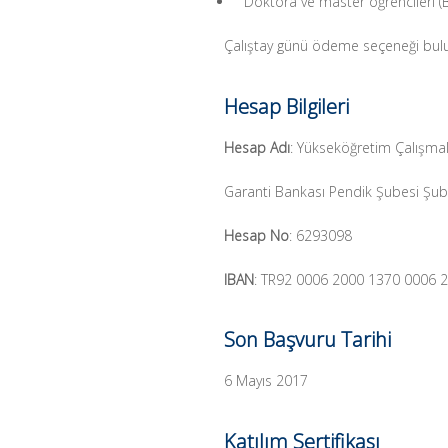
Doktora ve master öğrencileri (B
Çalıştay günü ödeme seçeneği bu
Hesap Bilgileri
Hesap Adı
: Yükseköğretim Çalışmal
Garanti Bankası Pendik Şubesi Şu
Hesap No
: 6293098
IBAN
: TR92 0006 2000 1370 0006 
Son Başvuru Tarihi
6 Mayıs 2017
Katılım Sertifikası