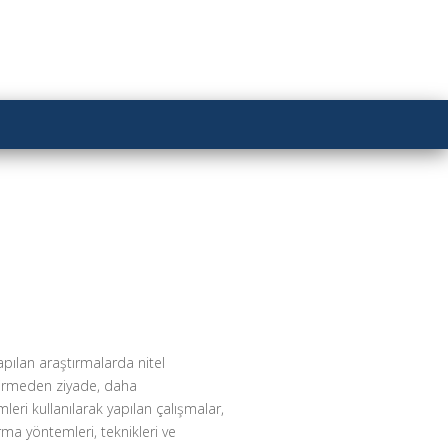
NEĞI
H
 yapılan araştırmalarda nitel
ndirmeden ziyade, daha
eri kullanılarak yapılan çalışmalar,
rma yöntemleri, teknikleri ve