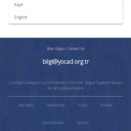
Kayıt
English
Bize Ulaşın / Contact Us
bilgi@yocad.org.tr
Ümitköy Çankaya Evi ve STK Merkezi Ümit Mah. Doğan Taşdelen Bulvarı
No: 40 Çankaya/Ankara
Ana Sayfa
Hakkımızda
Tüzük
Kurullar
Üyelik Şartları
İletişim